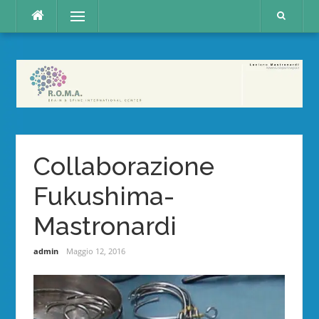
Skip
Menu
to
content
Collaborazione
Fukushima-
Mastronardi
admin
Maggio 12, 2016