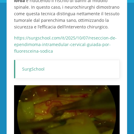
lorda
e riducendo il rischio di danni al midollo
spinale. In questo caso, i neurochirurghi dimostrano
come questa tecnica distingua nettamente il tessuto
tumorale dal parenchima sano, ottimizzando la
sicurezza e l’efficacia dell’intervento chirurgico.
https://surgschool.com/it/2025/10/07/reseccion-de-
ependimoma-intramedular-cervical-guiada-por-
fluoresceina-sodica
SurgSchool