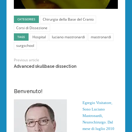
Chirurgia della Base del Cranio
CATEGORIES
Corsi di Dissezione
Hospital
luciano mastronardi
mastronardi
TAGS
surgschool
Previous article
Advanced skullbase dissection
Benvenuto!
Egregio Visitatore,
Sono Luciano
Mastronardi,
Neurochirurgo. Dal
mese di luglio 2010