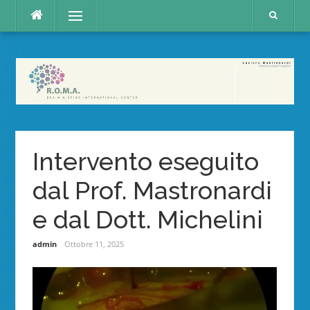
Skip
Menu
to
content
Intervento eseguito
dal Prof. Mastronardi
e dal Dott. Michelini
admin
Ottobre 11, 2025