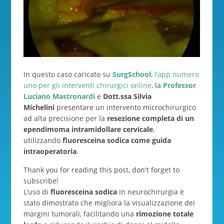
In questo caso caricato su
SurgSchool
, l’app numero
uno per gli interventi chirurgici online
, la
Professor
Luciano Mastronardi
e
Dott.ssa Silvia
Michelini
presentare un intervento microchirurgico
ad alta precisione per la
resezione completa di un
ependimoma intramidollare cervicale
,
utilizzando
fluoresceina sodica come guida
intraoperatoria
.
Thank you for reading this post, don't forget to
subscribe!
L’uso di
fluoresceina sodica
In neurochirurgia è
stato dimostrato che migliora la visualizzazione dei
margini tumorali, facilitando una
rimozione totale