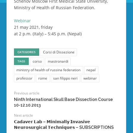
Schenov Moscow First Medical State University,
Ministry of Health of Russian Federation.
Webinar
21 may 2021, friday
at 2 p.m. (Italy) – 5:45 p.m. (Nepal)
Corsi di Dissezione
CATEGORIES
corso
mastronardi
TAGS
ministry of health of russina federation
nepal
professor
rome
san filippo neri
webinar
Previous article
Ninth International Skull Base Dissection Course
10-12.10.2013
Next article
𝗖𝗮𝗱𝗮𝘃𝗲𝗿 𝗟𝗮𝗯 – 𝗠𝗶𝗻𝗶𝗺𝗮𝗹𝗹𝘆 𝗜𝗻𝘃𝗮𝘀𝗶𝘃𝗲
𝗡𝗲𝘂𝗿𝗼𝘀𝘂𝗿𝗴𝗶𝗰𝗮𝗹 𝗧𝗲𝗰𝗵𝗻𝗶𝗾𝘂𝗲𝘀 – SUBSCRIPTIONS