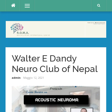
Skip
Menu
to
content
Walter E Dandy
Neuro Club of Nepal
admin
Maggio 12, 2021