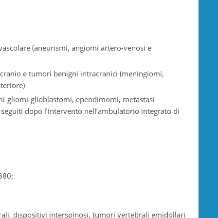
ovascolare (aneurismi, angiomi artero-venosi e
l cranio e tumori benigni intracranici (meningiomi,
teriore)
omi-gliomi-glioblastomi, ependimomi, metastasi
 seguiti dopo l’intervento nell’ambulatorio integrato di
380:
ali, dispositivi interspinosi, tumori vertebrali emidollari