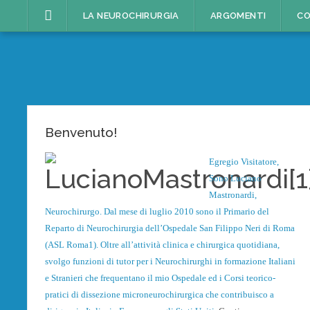
Skip
LA NEUROCHIRURGIA
ARGOMENTI
CO
to
content
Benvenuto!
Egregio Visitatore,
Sono Luciano
Mastronardi,
Neurochirurgo. Dal mese di luglio 2010 sono il Primario del
Reparto di Neurochirurgia dell’Ospedale San Filippo Neri di Roma
(ASL Roma1). Oltre all’attività clinica e chirurgica quotidiana,
svolgo funzioni di tutor per i Neurochirurghi in formazione Italiani
e Stranieri che frequentano il mio Ospedale ed i Corsi teorico-
pratici di dissezione microneurochirurgica che contribuisco a