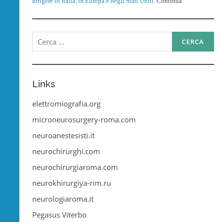
dirigere in Italia, in Europa e negli Stati Uniti.
Continua
Ricerca
per:
Links
elettromiografia.org
microneurosurgery-roma.com
neuroanestesisti.it
neurochirurghi.com
neurochirurgiaroma.com
neurokhirurgiya-rim.ru
neurologiaroma.it
Pegasus Viterbo