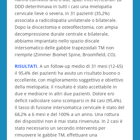
DDD determinava in tutti i casi una mielopatia
cervicale lieve o severa, in 31 pazienti (35,2%)
associata a radicolopatia unilaterale o bilaterale.
Dopo la discectomia e osteofitectomia, con ampia
decompressione durale centrale e bilaterale,
abbiamo impiantato nello spazio discale
intersomatico delle gabbie trapezoidali TM non
riempite (Zimmer Biomet Spine, Broomfield, CO).
RISULTATI
. A un follow-up medio di 31 mesi (12-65)
il 95,4% dei pazienti ha avuto un risultato buono o
eccellente, con miglioramento soggettivo e obiettivo
della mielopatia; il risultato è stato accettabile in
due e mediocre in altri due pazienti. Dolore e/o
deficit radicolare sono scomparsi in 84 casi (95,4%).
Il tasso di fusione intersomatica cervicale è stato del
68,2% a 6 mesi e del 100% a un anno. Una rottura
dei dispositivi non è mai stata rinvenuta. In 2 casi è
stato necessario un secondo intervento per
rimuovere le gabbie TM, effettuare una