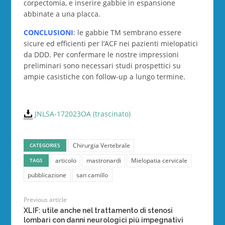
corpectomia, e inserire gabbie in espansione
abbinate a una placca.
CONCLUSIONI
: le gabbie TM sembrano essere
sicure ed efficienti per l’ACF nei pazienti mielopatici
da DDD. Per confermare le nostre impressioni
preliminari sono necessari studi prospettici su
ampie casistiche con follow-up a lungo termine.
JNLSA-172023OA (trascinato)
Chirurgia Vertebrale
CATEGORIES
articolo
mastronardi
Mielopatia cervicale
TAGS
pubblicazione
san camillo
Previous article
XLIF: utile anche nel trattamento di stenosi
lombari con danni neurologici più impegnativi