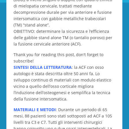
di mielopatia cervicale, trattati mediante
decompressione durale per via anteriore e fusione
intersomatica con gabbie metalliche trabecolari
(TM) “stand alone”.
OBIETTIVO: determinare la sicurezza e l’efficienza
delle gabbie stand alone TM (o tantalio poroso) per
la fusione cervicale anteriore (ACF).
Thank you for reading this post, don't forget to
subscribe!
SINTESI DELLA LETTERATURA
: la ACF con osso
autologo è stata descritta oltre 50 anni fa. Lo
sviluppo continuo di materiali con modulo elastico
vicino a quello dell’osso corticale migliora
l’induzione dell’osteogenesi e semplifica la tecnica
della fusione intersomatica.
MATERIALI E METODI
: Durante un periodo di 65
mesi, 88 pazienti sono stati sottoposti ad ACF a 105
livelli tra C3 e C7. Tutti gli interventi chirurgici
hanno coinvolto uno o due spazi intervertebrali. La