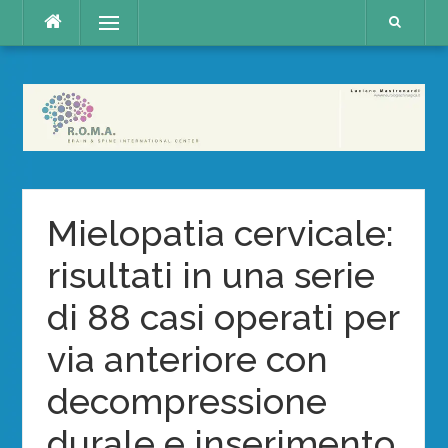
Skip
Menu
to
content
Mielopatia cervicale:
risultati in una serie
di 88 casi operati per
via anteriore con
decompressione
durale e inserimento